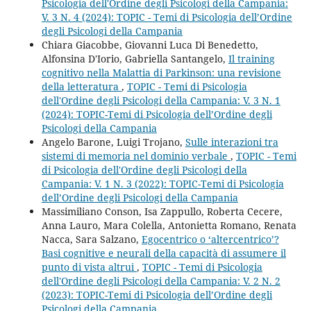
Psicologia dell'Ordine degli Psicologi della Campania:
V. 3 N. 4 (2024): TOPIC - Temi di Psicologia dell’Ordine
degli Psicologi della Campania
Chiara Giacobbe, Giovanni Luca Di Benedetto,
Alfonsina D'Iorio, Gabriella Santangelo,
Il training
cognitivo nella Malattia di Parkinson: una revisione
della letteratura
,
TOPIC - Temi di Psicologia
dell'Ordine degli Psicologi della Campania: V. 3 N. 1
(2024): TOPIC-Temi di Psicologia dell’Ordine degli
Psicologi della Campania
Angelo Barone, Luigi Trojano,
Sulle interazioni tra
sistemi di memoria nel dominio verbale
,
TOPIC - Temi
di Psicologia dell'Ordine degli Psicologi della
Campania: V. 1 N. 3 (2022): TOPIC-Temi di Psicologia
dell’Ordine degli Psicologi della Campania
Massimiliano Conson, Isa Zappullo, Roberta Cecere,
Anna Lauro, Mara Colella, Antonietta Romano, Renata
Nacca, Sara Salzano,
Egocentrico o ‘altercentrico’?
Basi cognitive e neurali della capacità di assumere il
punto di vista altrui
,
TOPIC - Temi di Psicologia
dell'Ordine degli Psicologi della Campania: V. 2 N. 2
(2023): TOPIC-Temi di Psicologia dell’Ordine degli
Psicologi della Campania